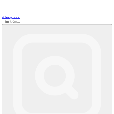
vinhlong.dcs.vn