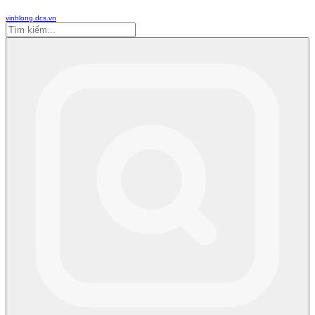
vinhlong.dcs.vn