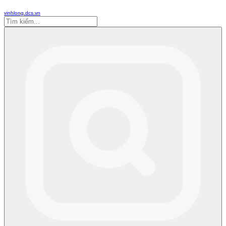
vinhlong.dcs.vn