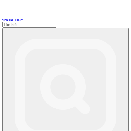
vinhlong.dcs.vn