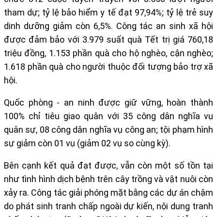
tham dự
; tỷ lệ bảo hiểm y tế đạt
97,94%
; tỷ lệ trẻ suy
dinh dưỡng giảm còn
6,5%
. Công tác an sinh xã hội
được đảm bảo với
3.979 suất quà Tết trị giá 760,18
triệu đồng
,
1.153 phần quà
cho hộ nghèo, cận nghèo;
1.618 phần quà cho người
thuộc đối tượng bảo trợ xã
hội.
Quốc phòng - an ninh được giữ vững, hoàn thành
100% chỉ tiêu giao quân với
35 công dân nghĩa vụ
quân sự
,
08 công dân nghĩa vụ công an
; tội phạm hình
sự giảm còn
01 vụ
(giảm 02 vụ so cùng kỳ).
Bên cạnh kết quả đạt được, vẫn còn một số tồn tại
như
tình hình dịch bệnh trên cây trồng và vật nuôi còn
xảy ra. Công tác giải phóng mặt bằng các dự án chậm
do phát sinh tranh chấp ngoài dự kiến, nội dung tranh