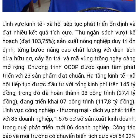
Lĩnh vực kinh tế - xã hội tiếp tục phát triển ổn định và
đạt nhiều kết quả tích cực. Thu ngân sách vượt kế
hoạch (đạt 103,75%); sản xuất nông nghiệp duy trì ổn
định, từng bước nâng cao chất lượng với diện tích
dừa hữu cơ, cây ăn trái và mã vùng trồng ngày càng
mở rộng. Chương trình OCOP được quan tâm phát
triển với 23 sản phẩm đạt chuẩn.
Hạ tầng kinh tế - xã
hội tiếp tục được đầu tư với tổng kinh phí trên
145 tỷ
đồng
, trong đó đã hoàn thành
03 công trình (27,4 tỷ
đồng)
, đang triển khai
07 công trình (117,8 tỷ đồng)
.
Lĩnh vực công nghiệp - thương mại - dịch vụ phát triển
với
85 doanh nghiệp
,
1.575 cơ sở sản xuất kinh doanh
,
trong quý phát triển mới
06 doanh nghiệp
. Công tác
bảo vệ môi trường có chuyển biến tích cực với
54,02%