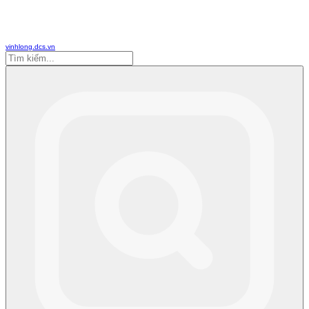
vinhlong.dcs.vn