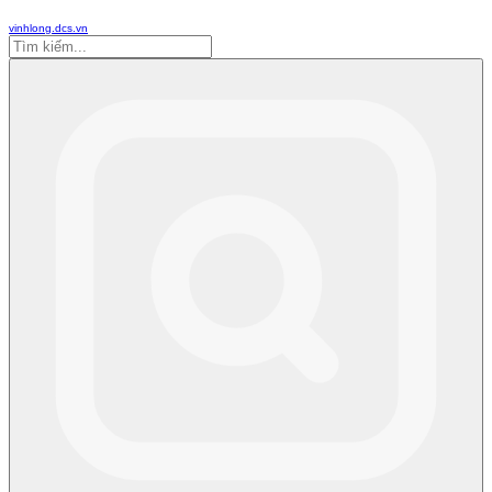
vinhlong.dcs.vn