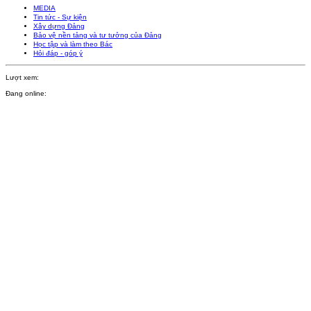
MEDIA
Tin tức - Sự kiện
Xây dựng Đảng
Bảo vệ nền tảng và tư tưởng của Đảng
Học tập và làm theo Bác
Hỏi đáp - góp ý
Lượt xem:
Đang online: