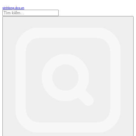
vinhlong.dcs.vn