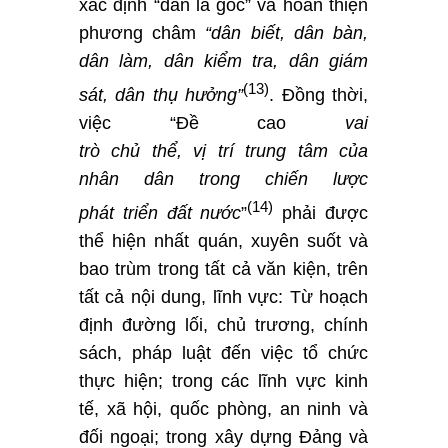
xác định “dân là gốc” và hoàn thiện
phương châm
“dân biết, dân bàn,
dân làm, dân kiểm tra, dân giám
(13)
sát, dân thụ hưởng”
. Đồng thời,
việc “Đề cao
vai
trò
ch
ủ
th
ể,
v
ị
trí
trung tâm
c
ủ
a
nhân
dân
trong chi
ế
n l
ượ
c
(14)
phát
tri
ể
n
đấ
t n
ướ
c
”
phải được
thể hiện nhất quán, xuyên suốt và
bao trùm trong tất cả văn kiện, trên
tất cả nội dung, lĩnh vực: Từ hoạch
định đường lối, chủ trương, chính
sách, pháp luật đến việc tổ chức
thực hiện; trong các lĩnh vực kinh
tế, xã hội, quốc phòng, an ninh và
đối ngoại; trong xây dựng Đảng và