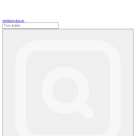
vinhlong.dcs.vn