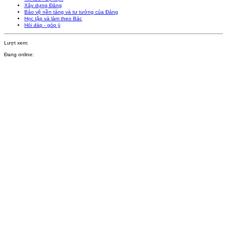
Xây dựng Đảng
Bảo vệ nền tảng và tư tưởng của Đảng
Học tập và làm theo Bác
Hỏi đáp - góp ý
Lượt xem:
Đang online: