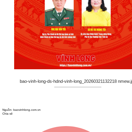
bao-vinh-long-ds-hdnd-vinh-long_20260321132218 nmew.j
Nguồn:
baovinhlong.com.vn
Chia sẻ