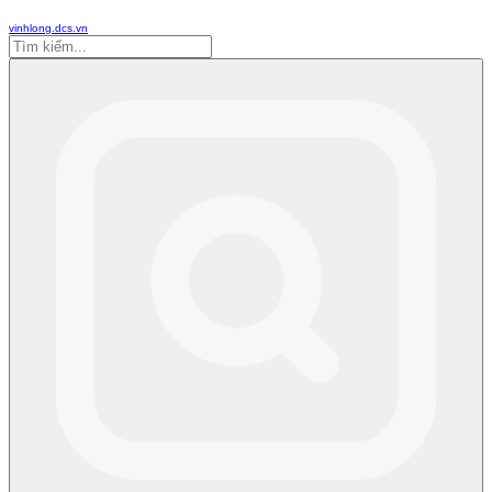
vinhlong.dcs.vn