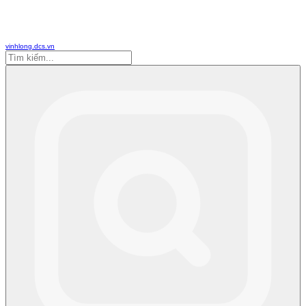
vinhlong.dcs.vn