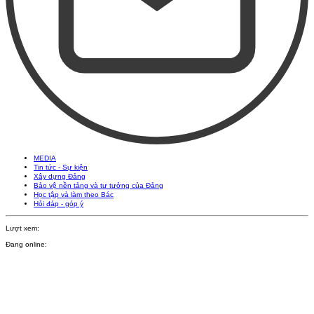
MEDIA
Tin tức - Sự kiện
Xây dựng Đảng
Bảo vệ nền tảng và tư tưởng của Đảng
Học tập và làm theo Bác
Hỏi đáp - góp ý
Lượt xem:
Đang online: