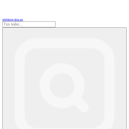
vinhlong.dcs.vn