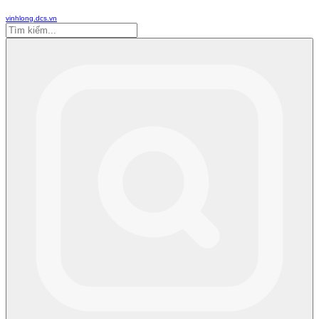
vinhlong.dcs.vn