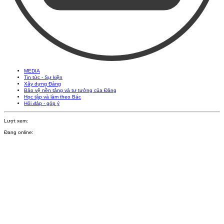
MEDIA
Tin tức - Sự kiện
Xây dựng Đảng
Bảo vệ nền tảng và tư tưởng của Đảng
Học tập và làm theo Bác
Hỏi đáp - góp ý
Lượt xem:
Đang online: