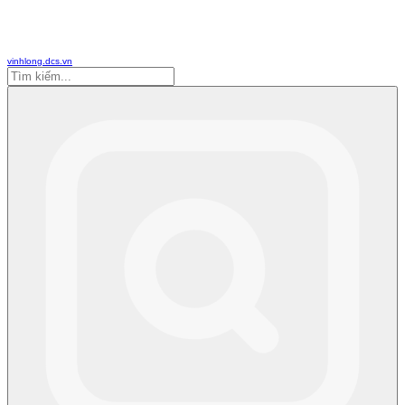
vinhlong.dcs.vn