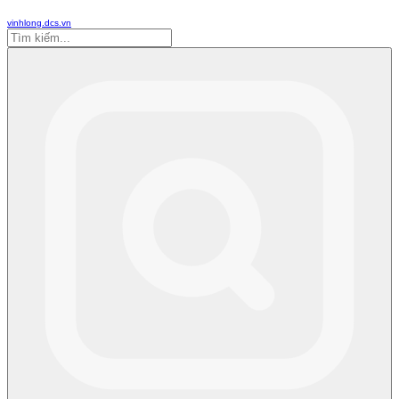
vinhlong.dcs.vn