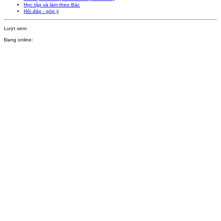
Học tập và làm theo Bác
Hỏi đáp - góp ý
Lượt xem:
Đang online: