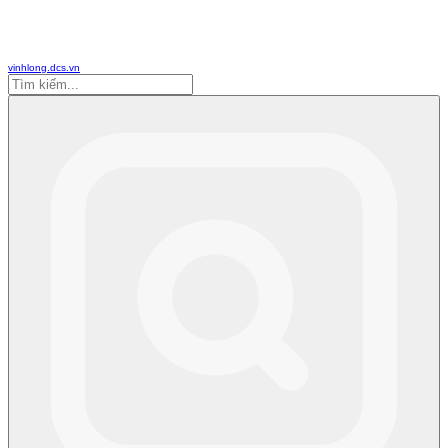
vinhlong.dcs.vn