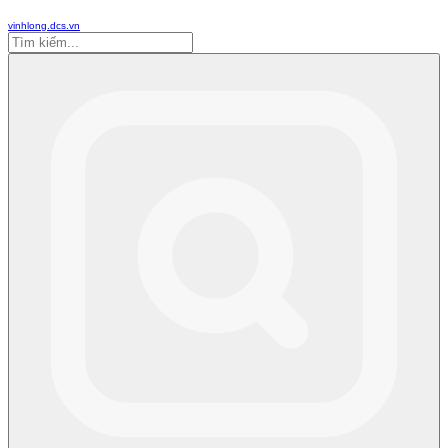
vinhlong.dcs.vn