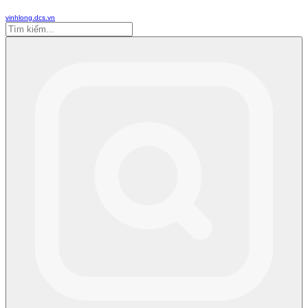
vinhlong.dcs.vn