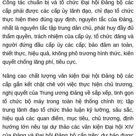
Công tác chuẩn bị và tổ chức Đại hội Đảng bộ các
cấp phải được các cấp ủy lãnh đạo, chỉ đạo tổ chức
thực hiện theo đúng quy định, nguyên tắc của Đảng,
nhất là nguyên tắc tập trung dân chủ, phát huy đầy đủ
thẩm quyền, trách nhiệm của cấp ủy, tổ chức đảng và
người đứng đầu cấp ủy các cấp; bảo đảm an toàn,
thiết thực, hiệu quả, không phô trương hình thức, kiên
quyết chống lãng phí, tiêu cực.
Nâng cao chất lượng văn kiện Đại hội Đảng bộ các
cấp gắn kết chặt chẽ với việc thực hiện chủ trương,
nghị quyết của Trung ương Đảng về sắp xếp, tinh gọn
tổ chức bộ máy trong toàn hệ thống chính trị; tập
trung lãnh đạo tổ chức thảo luận kỹ lưỡng, sâu sắc,
hiệu quả các quan điểm, mục tiêu, chủ trương, định
hướng lớn nêu tại dự thảo các văn kiện Đại hội XIV
của Đảng và Đại hội Đảng bộ cấp trên; dự báo được