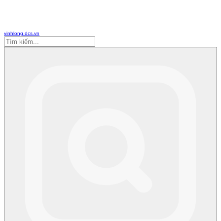
vinhlong.dcs.vn