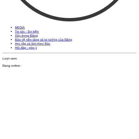
MEDIA
Tin tức - Sự kiện
Xây dựng Đảng
Bảo vệ nền tảng và tư tưởng của Đảng
Học tập và làm theo Bác
Hỏi đáp - góp ý
Lượt xem:
Đang online: