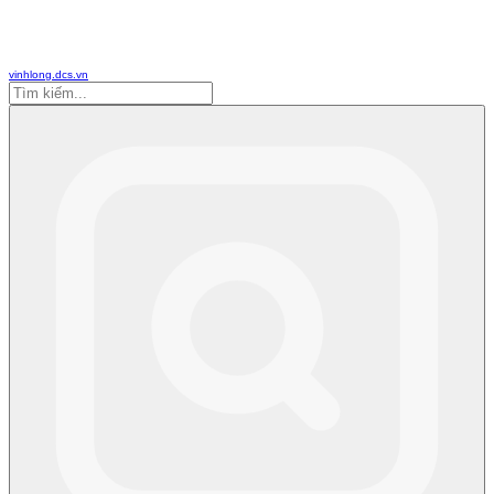
vinhlong.dcs.vn