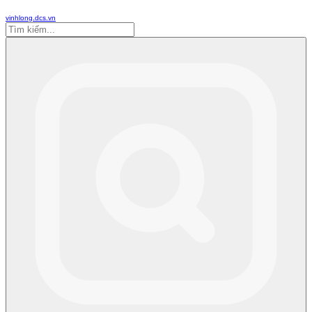
vinhlong.dcs.vn