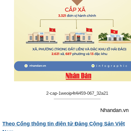
2-cap-1weoip4t4i459-067_32a21
Nhandan.vn
Theo Cổng thông tin điện tử Đảng Cộng Sản Việt