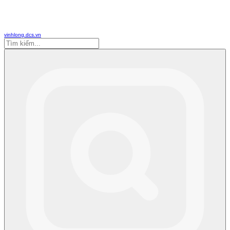
vinhlong.dcs.vn