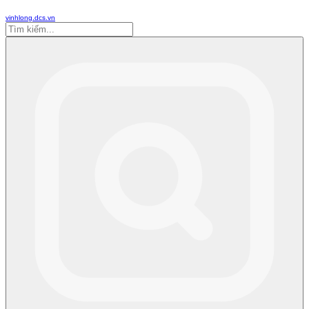
vinhlong.dcs.vn