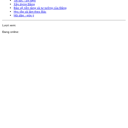
Tin tức - Sự kiện
Xây dựng Đảng
Bảo vệ nền tảng và tư tưởng của Đảng
Học tập và làm theo Bác
Hỏi đáp - góp ý
Lượt xem:
Đang online: