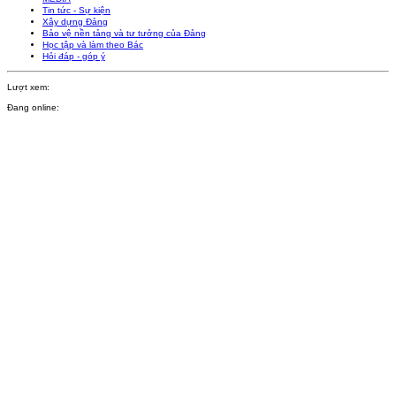
Tin tức - Sự kiện
Xây dựng Đảng
Bảo vệ nền tảng và tư tưởng của Đảng
Học tập và làm theo Bác
Hỏi đáp - góp ý
Lượt xem:
Đang online: