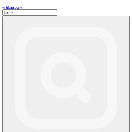
vinhlong.dcs.vn