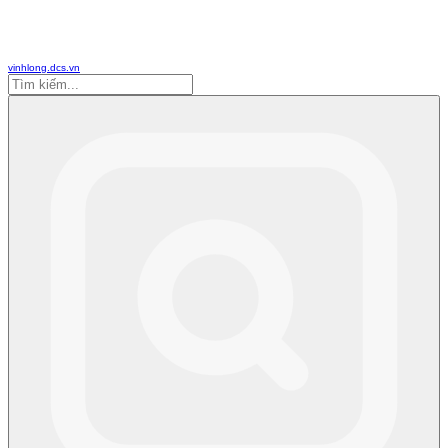
vinhlong.dcs.vn