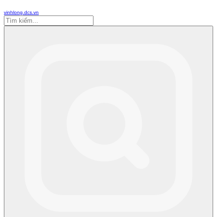
vinhlong.dcs.vn