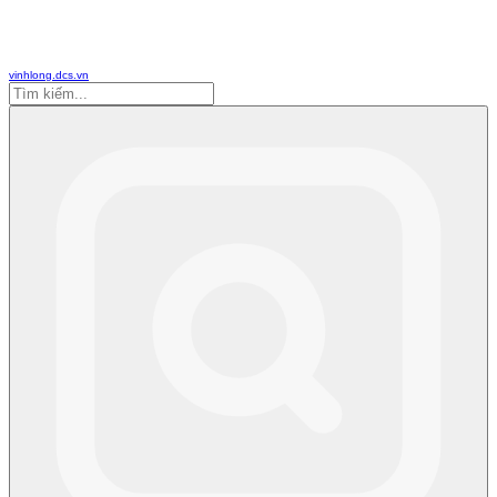
vinhlong.dcs.vn