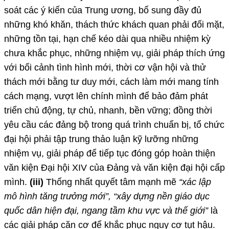
soát các ý kiến của Trung ương, bổ sung đầy đủ
những khó khăn, thách thức khách quan phải đối mặt,
những tồn tại, hạn chế kéo dài qua nhiều nhiệm kỳ
chưa khắc phục, những nhiệm vụ, giải pháp thích ứng
với bối cảnh tình hình mới, thời cơ vận hội và thử
thách mới bằng tư duy mới, cách làm mới mang tính
cách mạng, vượt lên chính mình để bảo đảm phát
triển chủ động, tự chủ, nhanh, bền vững; đồng thời
yêu cầu các đảng bộ trong quá trình chuẩn bị, tổ chức
đại hội phải tập trung thảo luận kỹ lưỡng những
nhiệm vụ, giải pháp để tiếp tục đóng góp hoàn thiện
văn kiện Đại hội XIV của Đảng và văn kiện đại hội cấp
mình.
(iii)
Thống nhất quyết tâm mạnh mẽ
“xác lập
mô hình tăng trưởng mới”, “xây dựng nền giáo dục
quốc dân hiện đại, ngang tầm khu vực và thế giới”
là
các giải pháp căn cơ để khắc phục nguy cơ tụt hậu.