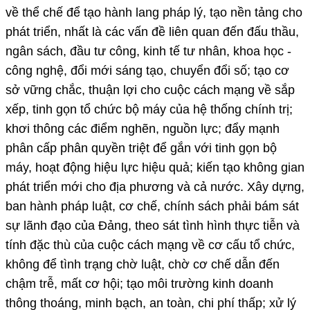
về thể chế để tạo hành lang pháp lý, tạo nền tảng cho
phát triển, nhất là các vấn đề liên quan đến đấu thầu,
ngân sách, đầu tư công, kinh tế tư nhân, khoa học -
công nghệ, đổi mới sáng tạo, chuyển đổi số; tạo cơ
sở vững chắc, thuận lợi cho cuộc cách mạng về sắp
xếp, tinh gọn tổ chức bộ máy của hệ thống chính trị;
khơi thông các điểm nghẽn, nguồn lực; đẩy mạnh
phân cấp phân quyền triệt để gắn với tinh gọn bộ
máy, hoạt động hiệu lực hiệu quả; kiến tạo không gian
phát triển mới cho địa phương và cả nước. Xây dựng,
ban hành pháp luật, cơ chế, chính sách phải bám sát
sự lãnh đạo của Đảng, theo sát tình hình thực tiễn và
tính đặc thù của cuộc cách mạng về cơ cấu tổ chức,
không để tình trạng chờ luật, chờ cơ chế dẫn đến
chậm trễ, mất cơ hội; tạo môi trường kinh doanh
thông thoáng, minh bạch, an toàn, chi phí thấp; xử lý