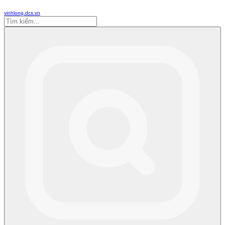
vinhlong.dcs.vn