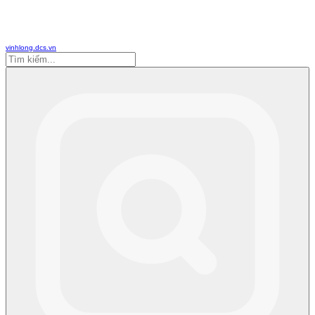
vinhlong.dcs.vn