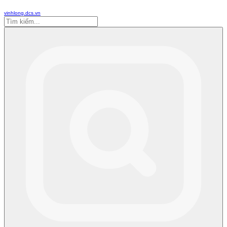
vinhlong.dcs.vn