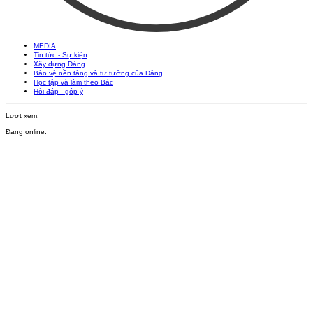
MEDIA
Tin tức - Sự kiện
Xây dựng Đảng
Bảo vệ nền tảng và tư tưởng của Đảng
Học tập và làm theo Bác
Hỏi đáp - góp ý
Lượt xem:
Đang online: