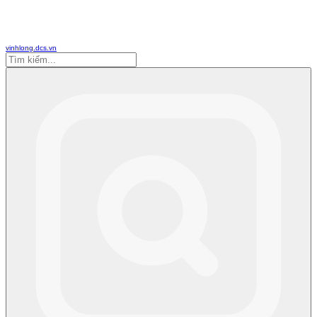
vinhlong.dcs.vn