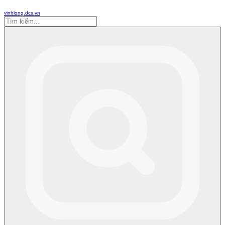
vinhlong.dcs.vn