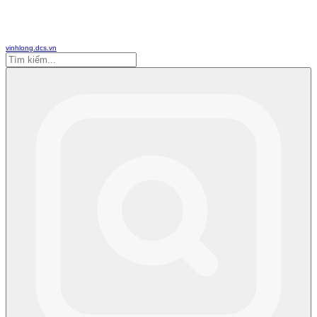
vinhlong.dcs.vn