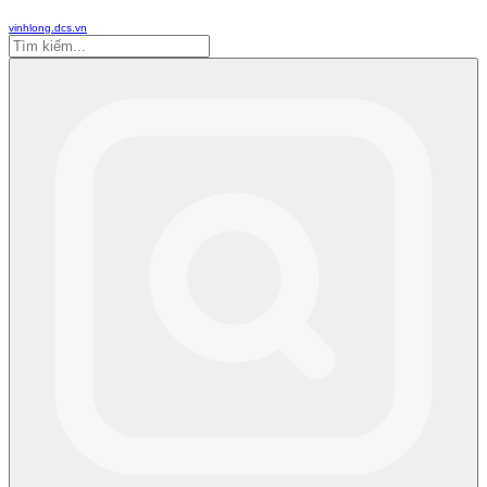
vinhlong.dcs.vn