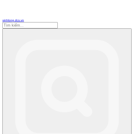
vinhlong.dcs.vn