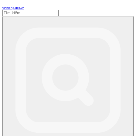
vinhlong.dcs.vn