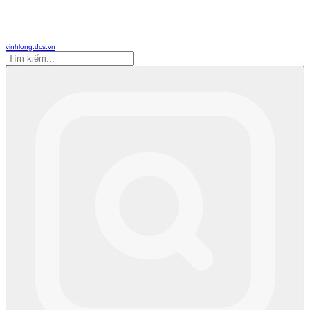
vinhlong.dcs.vn