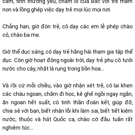
cảm, tình thương yêu, chăm lo của Bác với trẻ mầm
non và lồng ghép việc dạy trẻ mọi lúc mọi nơi.
Chẳng hạn, giờ đón trẻ, cô dạy các em lễ phép chào
cô, chào ba mẹ.
Giờ thể dục sáng, cô dạy trẻ hăng hái tham gia tập thể
dục. Còn giờ hoạt động ngoài trời, dạy trẻ phụ cô tưới
nước cho cây, nhặt lá rụng trong bồn hoa…
Và rồi cứ mỗi chiều, vào giờ nhận xét trẻ, cô lại khen
các cháu ngoan, chăm đi học, kê ghế ngồi ngay ngắn,
ăn ngoan hết suất, có tinh thần đoàn kết, giúp đỡ,
chia sẻ với bạn, biết nhận lỗi khi làm sai, biết tiết kiệm
nước, thuộc và hát Quốc ca, chào cờ đầu tuần rất
nghiêm túc…