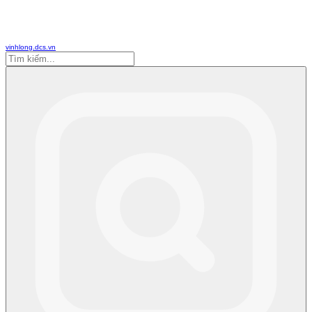
vinhlong.dcs.vn