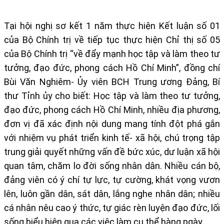
Tại hội nghị sơ kết 1 năm thực hiện Kết luận số 01
của Bộ Chính trị về tiếp tục thực hiện Chỉ thị số 05
của Bộ Chính trị “về đẩy mạnh học tập và làm theo tư
tưởng, đạo đức, phong cách Hồ Chí Minh”, đồng chí
Bùi Văn Nghiêm- Ủy viên BCH Trung ương Đảng, Bí
thư Tỉnh ủy cho biết: Học tập và làm theo tư tưởng,
đạo đức, phong cách Hồ Chí Minh, nhiều địa phương,
đơn vị đã xác định nội dung mang tính đột phá gắn
với nhiệm vụ phát triển kinh tế- xã hội, chú trọng tập
trung giải quyết những vấn đề bức xúc, dư luận xã hội
quan tâm, chăm lo đời sống nhân dân. Nhiều cán bộ,
đảng viên có ý chí tự lực, tự cường, khát vọng vươn
lên, luôn gần dân, sát dân, lắng nghe nhân dân; nhiều
cá nhân nêu cao ý thức, tự giác rèn luyện đạo đức, lối
sống biểu hiện qua các việc làm cụ thể hàng ngày…