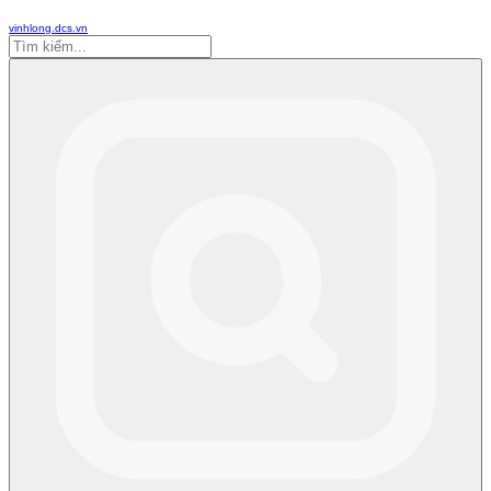
vinhlong.dcs.vn