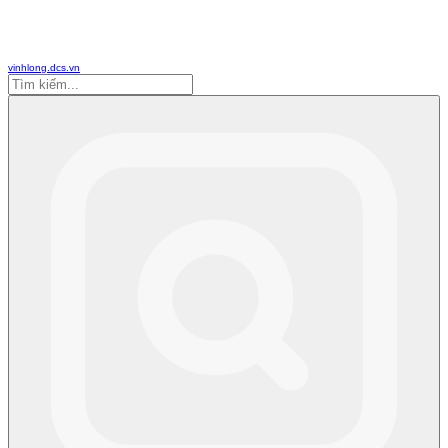
vinhlong.dcs.vn