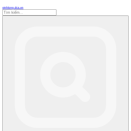
vinhlong.dcs.vn