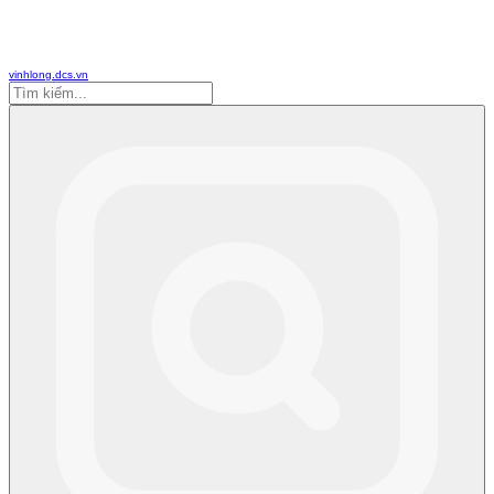
vinhlong.dcs.vn