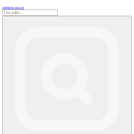
vinhlong.dcs.vn