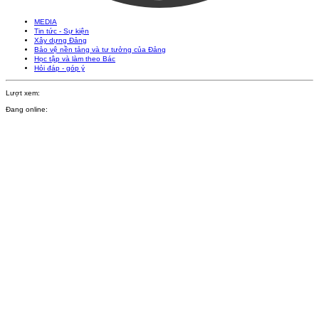
MEDIA
Tin tức - Sự kiện
Xây dựng Đảng
Bảo vệ nền tảng và tư tưởng của Đảng
Học tập và làm theo Bác
Hỏi đáp - góp ý
Lượt xem:
Đang online: