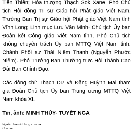
Tiên Thiên; Hòa thượng Thạch Sok Xane- Phó Chủ
tịch Hội đồng Trị sự Giáo hội Phật giáo Việt Nam,
Trưởng Ban Trị sự Giáo hội Phật giáo Việt Nam tỉnh
Vĩnh Long; Linh mục Lưu Văn Minh- Chủ tịch Ủy ban
Đoàn kết Công giáo Việt Nam tỉnh, Phó Chủ tịch
không chuyên trách Ủy ban MTTQ Việt Nam tỉnh;
Chánh Phối sư Thái Niêm Thanh (Nguyễn Phước
Niêm)- Phó Trưởng Ban Thường trực Hội Thánh Cao
Đài Ban Chỉnh Đạo.
Các đồng chí: Thạch Dư và Đặng Huỳnh Mai tham
gia Đoàn Chủ tịch Ủy ban Trung ương MTTQ Việt
Nam khóa XI.
Tin, ảnh: MINH THÙY- TUYẾT NGA
Nguồn:
baovinhlong.com.vn
Chia sẻ