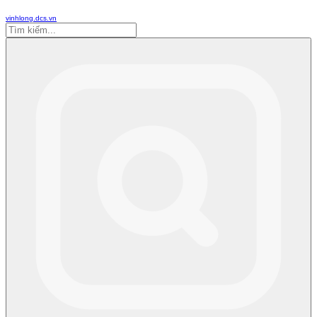
vinhlong.dcs.vn