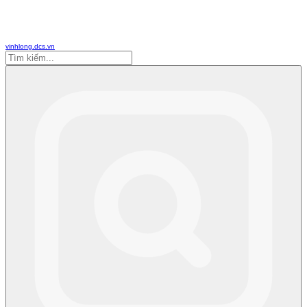
vinhlong.dcs.vn