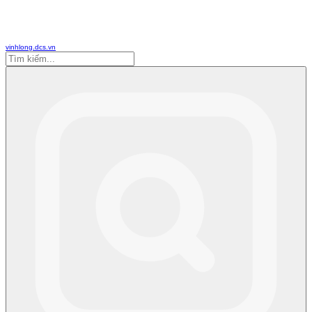
vinhlong.dcs.vn