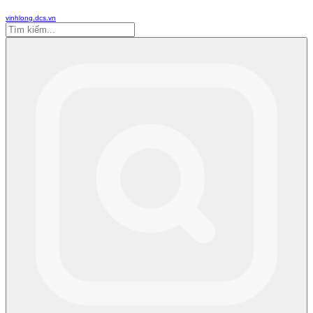
vinhlong.dcs.vn