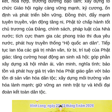
kết, hòa hợp, trưởng dưỡng đạo tâm; xây dựng tổ
chức Giáo hội ngày càng vững mạnh, kỷ cương, ổn
định và phát triển bền vững. Đồng thời, đẩy mạnh
tuyên truyền, vận động tăng ni, Phật tử chấp hành tốt
chủ trương của Đảng, chính sách, pháp luật của Nhà
nước; tích cực tham gia các phong trào thi đua yêu
nước, phát huy truyền thống “Hộ quốc an dân”. Tiếp
tục lan tỏa các giá trị nhân văn, từ bi, trí tuệ của Phật
giáo; tăng cường hoạt động an sinh xã hội; góp phần
xây dựng xã hội nhân ái, văn minh, nghĩa tình; bảo
tồn và phát huy giá trị văn hóa Phật giáo gắn với bảo
tồn di sản văn hóa dân tộc; xây dựng môi trường văn
hóa lành mạnh; giữ vững an ninh trật tự và khối đại
đoàn kết toàn dân tộc.