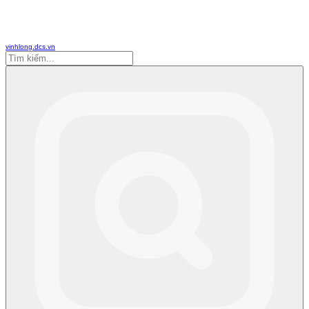
vinhlong.dcs.vn