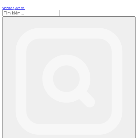
vinhlong.dcs.vn