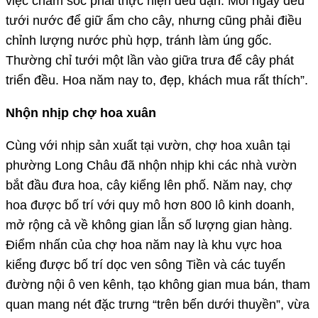
việc chăm sóc phải thực hiện đều đặn. Mỗi ngày đều
tưới nước để giữ ẩm cho cây, nhưng cũng phải điều
chỉnh lượng nước phù hợp, tránh làm úng gốc.
Thường chỉ tưới một lần vào giữa trưa để cây phát
triển đều. Hoa năm nay to, đẹp, khách mua rất thích”.
Nhộn nhịp chợ hoa xuân
Cùng với nhịp sản xuất tại vườn, chợ hoa xuân tại
phường Long Châu đã nhộn nhịp khi các nhà vườn
bắt đầu đưa hoa, cây kiểng lên phố. Năm nay, chợ
hoa được bố trí với quy mô hơn 800 lô kinh doanh,
mở rộng cả về không gian lẫn số lượng gian hàng.
Điểm nhấn của chợ hoa năm nay là khu vực hoa
kiểng được bố trí dọc ven sông Tiền và các tuyến
đường nội ô ven kênh, tạo không gian mua bán, tham
quan mang nét đặc trưng “trên bến dưới thuyền”, vừa