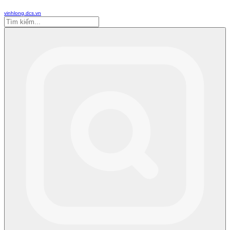
vinhlong.dcs.vn