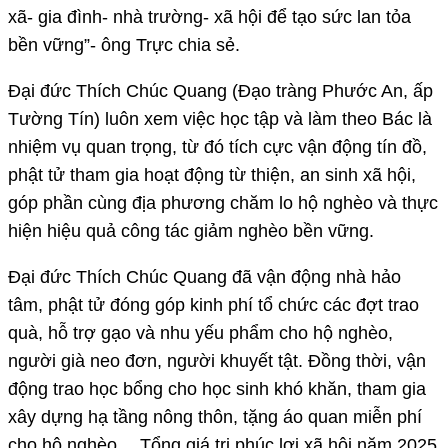
xã- gia đình- nhà trường- xã hội để tạo sức lan tỏa
bền vững”- ông Trực chia sẻ.
Đại đức Thích Chúc Quang (Đạo tràng Phước An, ấp
Tường Tín) luôn xem việc học tập và làm theo Bác là
nhiệm vụ quan trọng, từ đó tích cực vận động tín đồ,
phật tử tham gia hoạt động từ thiện, an sinh xã hội,
góp phần cùng địa phương chăm lo hộ nghèo và thực
hiện hiệu quả công tác giảm nghèo bền vững.
Đại đức Thích Chúc Quang đã vận động nhà hảo
tâm, phật tử đóng góp kinh phí tổ chức các đợt trao
quà, hỗ trợ gạo và nhu yếu phẩm cho hộ nghèo,
người già neo đơn, người khuyết tật. Đồng thời, vận
động trao học bổng cho học sinh khó khăn, tham gia
xây dựng hạ tầng nông thôn, tặng áo quan miễn phí
cho hộ nghèo… Tổng giá trị phúc lợi xã hội năm 2025