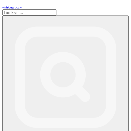
vinhlong.dcs.vn