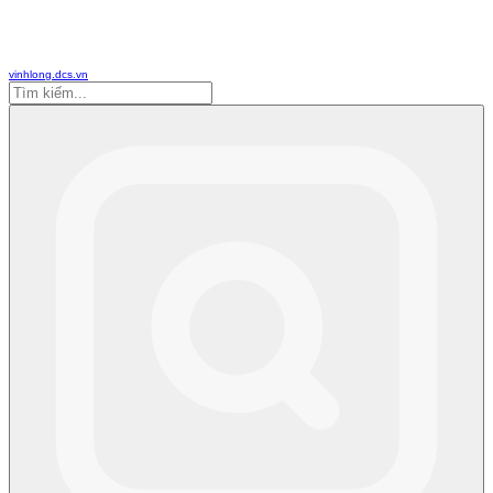
vinhlong.dcs.vn