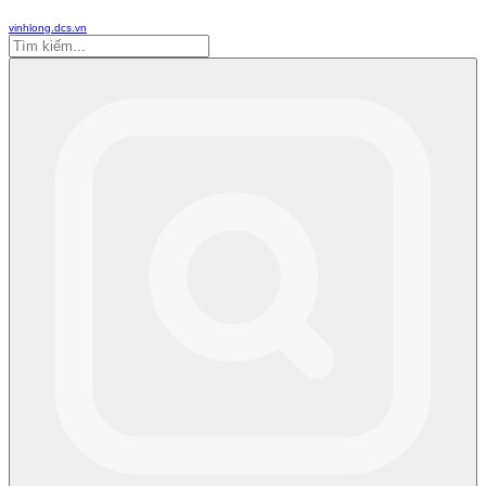
vinhlong.dcs.vn