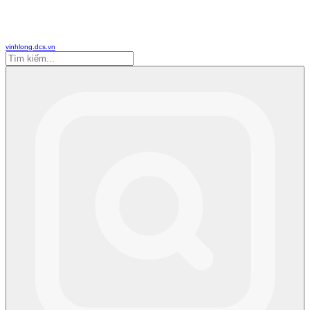
vinhlong.dcs.vn