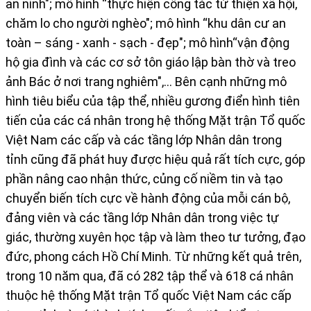
an ninh"; mô hình
“thực hiện công tác từ thiện xã hội,
chăm lo cho người nghèo"; mô hình “khu dân cư an
toàn – sáng - xanh - sạch - đẹp"; mô hình“vận động
hộ gia đình và các cơ sở tôn giáo lập bàn thờ và treo
ảnh Bác ở nơi trang nghiêm",… Bên cạnh những mô
hình tiêu biểu của tập thể, nhiều gương điển hình tiên
tiến của các cá nhân trong hệ thống Mặt trận Tổ quốc
Việt Nam các cấp và các tầng lớp Nhân dân trong
tỉnh cũng đã phát huy được hiệu quả rất tích cực, góp
phần nâng cao nhận thức, củng cố niềm tin và tạo
chuyển biến tích cực về hành động của mỗi cán bộ,
đảng viên và các tầng lớp Nhân dân trong việc tự
giác, thường xuyên học tập và làm theo tư tưởng, đạo
đức, phong cách Hồ Chí Minh. Từ những kết quả trên,
trong 10 năm qua, đã có 282 tập thể và 618 cá nhân
thuộc hệ thống Mặt trận Tổ quốc Việt Nam các cấp