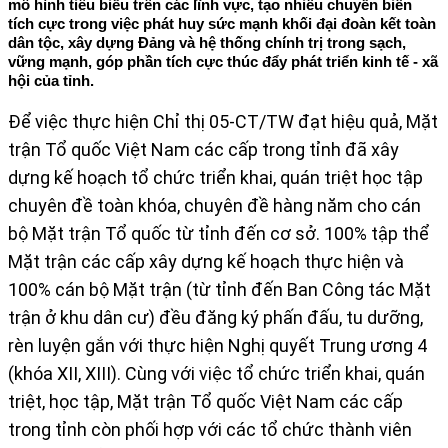
mô hình tiêu biểu trên các lĩnh vực, tạo nhiều chuyển biến
tích cực trong việc phát huy sức mạnh khối đại đoàn kết toàn
dân tộc, xây dựng Đảng và hệ thống chính trị trong sạch,
vững mạnh, góp phần tích cực thúc đẩy phát triển kinh tế - xã
hội của tỉnh.
Để việc thực hiện Chỉ thị 05-CT/TW đạt hiệu quả, Mặt
trận Tổ quốc Việt Nam các cấp trong tỉnh đã xây
dựng kế hoạch tổ chức triển khai, quán triệt học tập
chuyên đề toàn khóa, chuyên đề hàng năm cho cán
bộ Mặt trận Tổ quốc từ tỉnh đến cơ sở. 100% tập thể
Mặt trận các cấp xây dựng kế hoạch thực hiện và
100% cán bộ Mặt trận (từ tỉnh đến Ban Công tác Mặt
trận ở khu dân cư) đều đăng ký phấn đấu, tu dưỡng,
rèn luyện gắn với thực hiện Nghị quyết Trung ương 4
(khóa XII, XIII). Cùng với việc tổ chức triển khai, quán
triệt, học tập, Mặt trận Tổ quốc Việt Nam các cấp
trong tỉnh còn phối hợp với các tổ chức thành viên