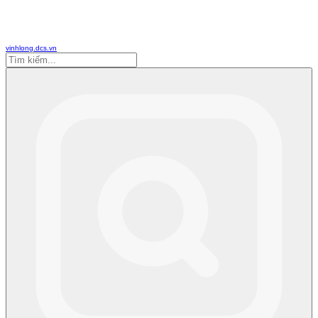
vinhlong.dcs.vn