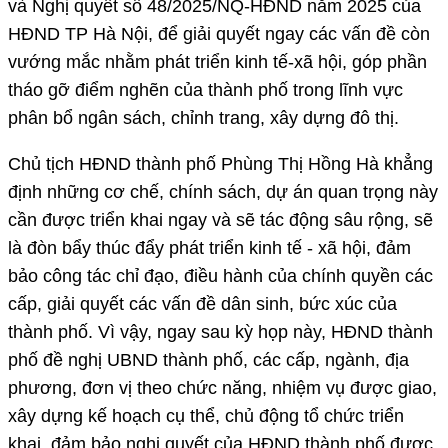
và Nghị quyết số 48/2025/NQ-HĐND năm 2025 của
HĐND TP Hà Nội, để giải quyết ngay các vấn đề còn
vướng mắc nhằm phát triển kinh tế-xã hội, góp phần
tháo gỡ điểm nghẽn của thành phố trong lĩnh vực
phân bổ ngân sách, chỉnh trang, xây dựng đô thị.
Chủ tịch HĐND thành phố Phùng Thị Hồng Hà khẳng
định những cơ chế, chính sách, dự án quan trọng này
cần được triển khai ngay và sẽ tác động sâu rộng, sẽ
là đòn bẩy thúc đẩy phát triển kinh tế - xã hội, đảm
bảo công tác chỉ đạo, điều hành của chính quyền các
cấp, giải quyết các vấn đề dân sinh, bức xúc của
thành phố. Vì vậy, ngay sau kỳ họp này, HĐND thành
phố đề nghị UBND thành phố, các cấp, ngành, địa
phương, đơn vị theo chức năng, nhiệm vụ được giao,
xây dựng kế hoạch cụ thể, chủ động tổ chức triển
khai, đảm bảo nghị quyết của HĐND thành phố được