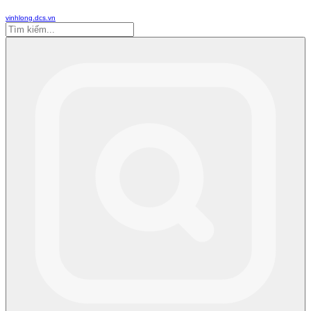
vinhlong.dcs.vn