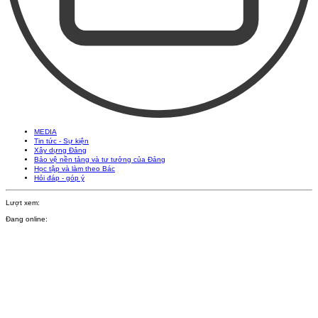
MEDIA
Tin tức - Sự kiện
Xây dựng Đảng
Bảo vệ nền tảng và tư tưởng của Đảng
Học tập và làm theo Bác
Hỏi đáp - góp ý
Lượt xem:
Đang online: