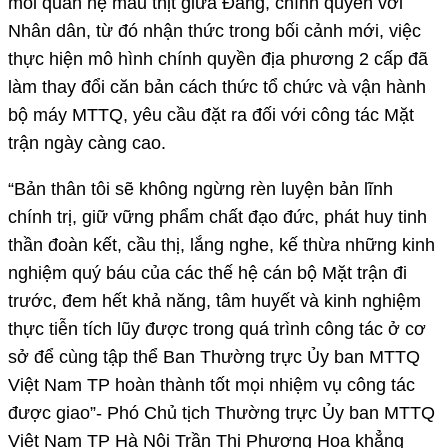
mối quan hệ máu thịt giữa Đảng, chính quyền với
Nhân dân, từ đó nhận thức trong bối cảnh mới, việc
thực hiện mô hình chính quyền địa phương 2 cấp đã
làm thay đổi căn bản cách thức tổ chức và vận hành
bộ máy MTTQ, yêu cầu đặt ra đối với công tác Mặt
trận ngày càng cao.
“Bản thân tôi sẽ không ngừng rèn luyện bản lĩnh
chính trị, giữ vững phẩm chất đạo đức, phát huy tinh
thần đoàn kết, cầu thị, lắng nghe, kế thừa những kinh
nghiệm quý báu của các thế hệ cán bộ Mặt trận đi
trước, đem hết khả năng, tâm huyết và kinh nghiệm
thực tiễn tích lũy được trong quá trình công tác ở cơ
sở để cùng tập thể Ban Thường trực Ủy ban MTTQ
Việt Nam TP hoàn thành tốt mọi nhiệm vụ công tác
được giao”- Phó Chủ tịch Thường trực Ủy ban MTTQ
Việt Nam TP Hà Nội Trần Thị Phương Hoa khẳng