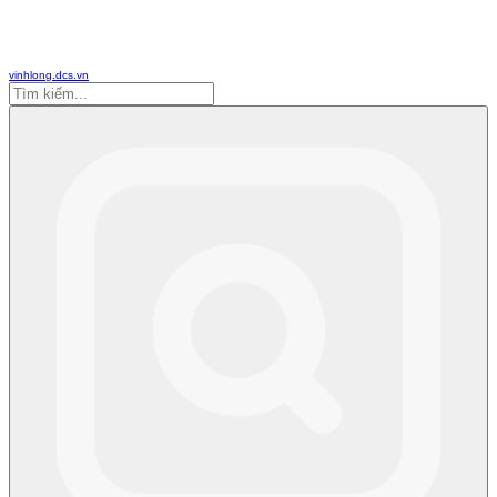
vinhlong.dcs.vn