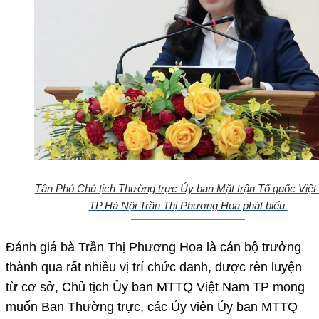
Tân Phó Chủ tịch Thường trực Ủy ban Mặt trận Tổ quốc Việ
TP Hà Nội Trần Thị Phương Hoa phát biểu
Đánh giá bà Trần Thị Phương Hoa là cán bộ trưởng
thành qua rất nhiều vị trí chức danh, được rèn luyện
từ cơ sở, Chủ tịch Ủy ban MTTQ Việt Nam TP mong
muốn Ban Thường trực, các Ủy viên Ủy ban MTTQ