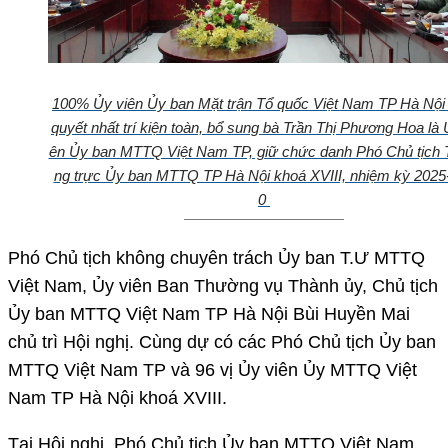
100% Ủy viên Ủy ban Mặt trận Tổ quốc Việt Nam TP Hà Nội 
quyết nhất trí kiện toàn, bổ sung bà Trần Thị Phương Hoa là 
ên Ủy ban MTTQ Việt Nam TP, giữ chức danh Phó Chủ tịch
ng trực Ủy ban MTTQ TP Hà Nội khoá XVIII, nhiệm kỳ 2025
0
Phó Chủ tịch không chuyên trách Ủy ban T.Ư MTTQ
Việt Nam, Ủy viên Ban Thường vụ Thành ủy, Chủ tịch
Ủy ban MTTQ Việt Nam TP Hà Nội Bùi Huyền Mai
chủ trì Hội nghị. Cùng dự có các Phó Chủ tịch Ủy ban
MTTQ Việt Nam TP và 96 vị Ủy viên Ủy MTTQ Việt
Nam TP Hà Nội khoá XVIII.
Tại Hội nghị, Phó Chủ tịch Ủy ban MTTQ Việt Nam