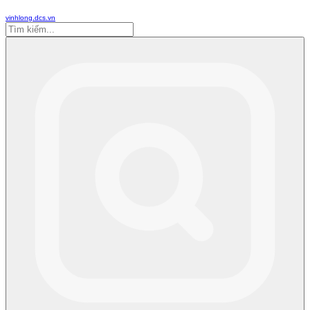
vinhlong.dcs.vn