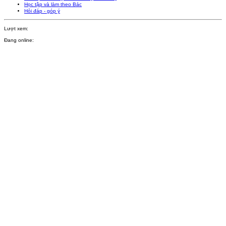
Học tập và làm theo Bác
Hỏi đáp - góp ý
Lượt xem:
Đang online: