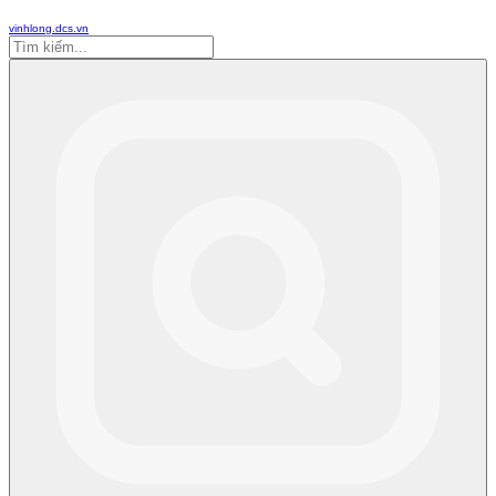
vinhlong.dcs.vn