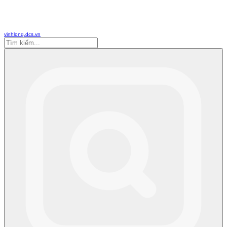
vinhlong.dcs.vn