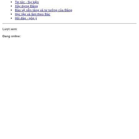
Tin tức - Sự kiện
Xây dựng Đảng
Bảo vệ nền tảng và tư tưởng của Đảng
Học tập và làm theo Bác
Hỏi đáp - góp ý
Lượt xem:
Đang online: