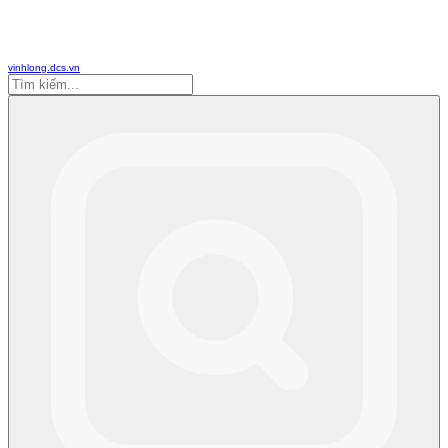
vinhlong.dcs.vn