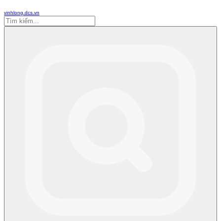
vinhlong.dcs.vn