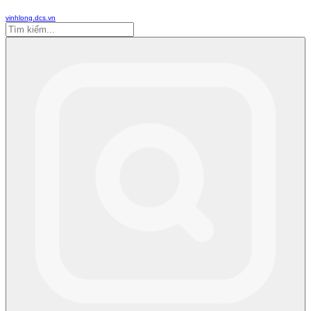
vinhlong.dcs.vn