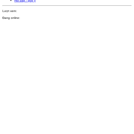
Hỏi đáp - góp ý
Lượt xem:
Đang online: