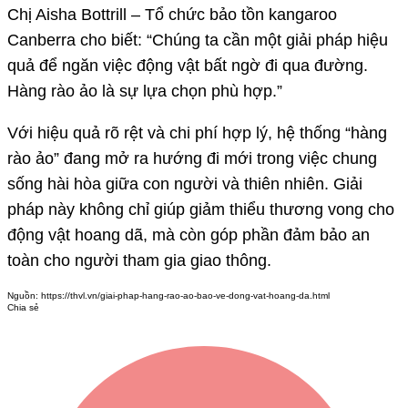
Chị Aisha Bottrill – Tổ chức bảo tồn kangaroo
Canberra cho biết: “Chúng ta cần một giải pháp hiệu
quả để ngăn việc động vật bất ngờ đi qua đường.
Hàng rào ảo là sự lựa chọn phù hợp.”
Với hiệu quả rõ rệt và chi phí hợp lý, hệ thống “hàng
rào ảo” đang mở ra hướng đi mới trong việc chung
sống hài hòa giữa con người và thiên nhiên. Giải
pháp này không chỉ giúp giảm thiểu thương vong cho
động vật hoang dã, mà còn góp phần đảm bảo an
toàn cho người tham gia giao thông.
Nguồn:
https://thvl.vn/giai-phap-hang-rao-ao-bao-ve-dong-vat-hoang-da.html
Chia sẻ