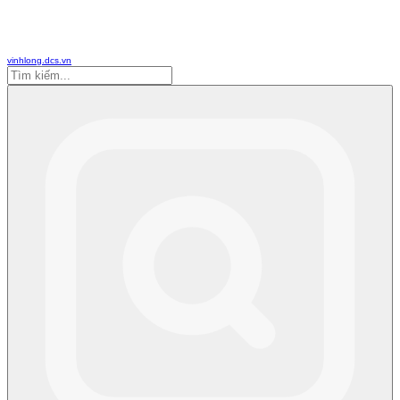
vinhlong.dcs.vn