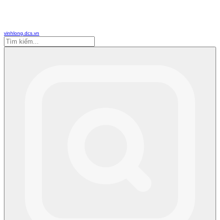
vinhlong.dcs.vn