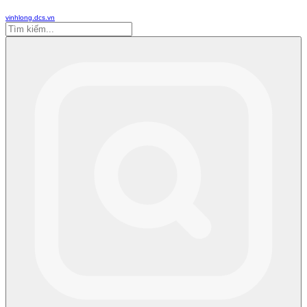
vinhlong.dcs.vn