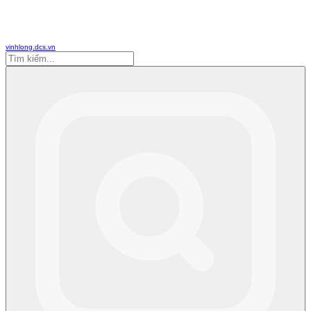
vinhlong.dcs.vn