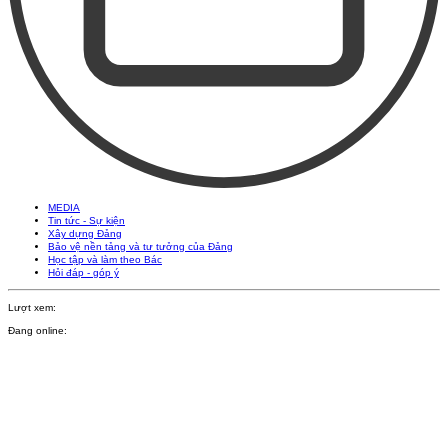
MEDIA
Tin tức - Sự kiện
Xây dựng Đảng
Bảo vệ nền tảng và tư tưởng của Đảng
Học tập và làm theo Bác
Hỏi đáp - góp ý
Lượt xem:
Đang online: