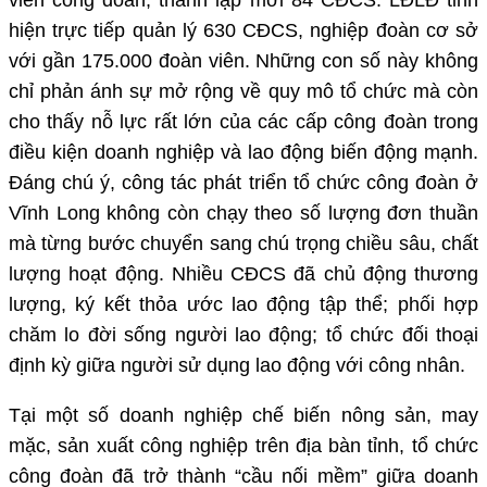
viên công đoàn; thành lập mới 84 CĐCS. LĐLĐ tỉnh
hiện trực tiếp quản lý 630 CĐCS, nghiệp đoàn cơ sở
với gần 175.000 đoàn viên. Những con số này không
chỉ phản ánh sự mở rộng về quy mô tổ chức mà còn
cho thấy nỗ lực rất lớn của các cấp công đoàn trong
điều kiện doanh nghiệp và lao động biến động mạnh.
Đáng chú ý, công tác phát triển tổ chức công đoàn ở
Vĩnh Long không còn chạy theo số lượng đơn thuần
mà từng bước chuyển sang chú trọng chiều sâu, chất
lượng hoạt động. Nhiều CĐCS đã chủ động thương
lượng, ký kết thỏa ước lao động tập thể; phối hợp
chăm lo đời sống người lao động; tổ chức đối thoại
định kỳ giữa người sử dụng lao động với công nhân.
Tại một số doanh nghiệp chế biến nông sản, may
mặc, sản xuất công nghiệp trên địa bàn tỉnh, tổ chức
công đoàn đã trở thành “cầu nối mềm” giữa doanh