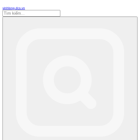
vinhlong.dcs.vn