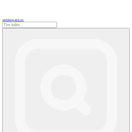
vinhlong.dcs.vn