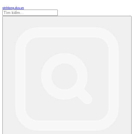
vinhlong.dcs.vn