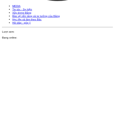
MEDIA
Tin tức - Sự kiện
Xây dựng Đảng
Bảo vệ nền tảng và tư tưởng của Đảng
Học tập và làm theo Bác
Hỏi đáp - góp ý
Lượt xem:
Đang online: