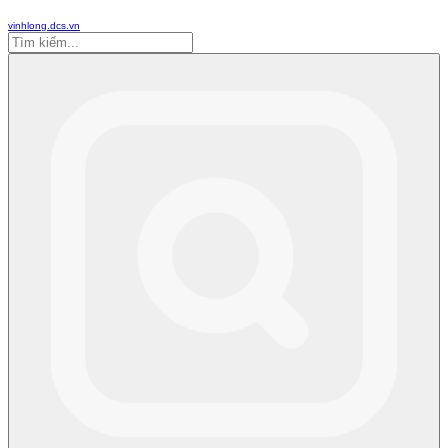
vinhlong.dcs.vn