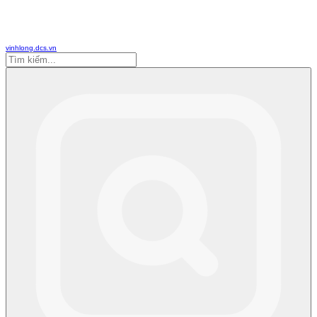
vinhlong.dcs.vn