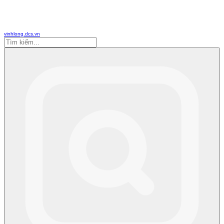
vinhlong.dcs.vn