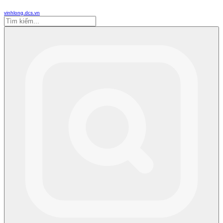
vinhlong.dcs.vn