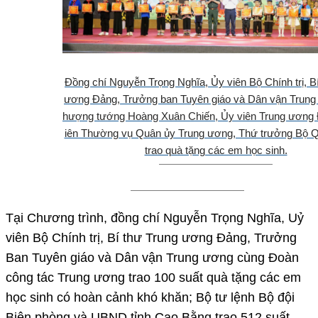
Đồng chí Nguyễn Trọng Nghĩa, Ủy viên Bộ Chính trị, B
ương Đảng, Trưởng ban Tuyên giáo và Dân vận Trung
hượng tướng Hoàng Xuân Chiến, Ủy viên Trung ương 
iên Thường vụ Quân ủy Trung ương, Thứ trưởng Bộ 
trao quà tặng các em học sinh.
Tại Chương trình, đồng chí Nguyễn Trọng Nghĩa, Uỷ
viên Bộ Chính trị, Bí thư Trung ương Đảng, Trưởng
Ban Tuyên giáo và Dân vận Trung ương cùng Đoàn
công tác Trung ương trao 100 suất quà tặng các em
học sinh có hoàn cảnh khó khăn; Bộ tư lệnh Bộ đội
Biên phòng và UBND tỉnh Cao Bằng trao 512 suất