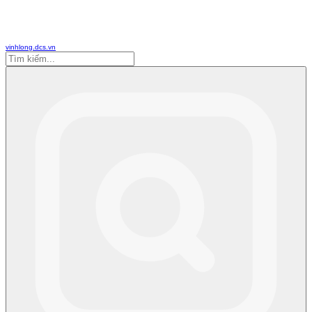
vinhlong.dcs.vn