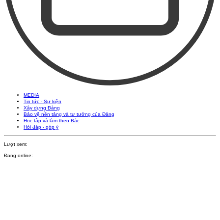
MEDIA
Tin tức - Sự kiện
Xây dựng Đảng
Bảo vệ nền tảng và tư tưởng của Đảng
Học tập và làm theo Bác
Hỏi đáp - góp ý
Lượt xem:
Đang online: