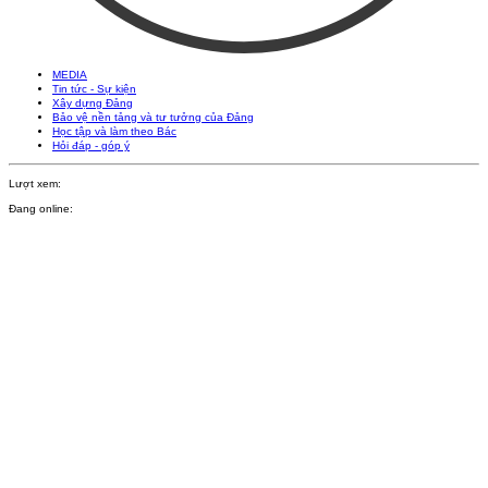
MEDIA
Tin tức - Sự kiện
Xây dựng Đảng
Bảo vệ nền tảng và tư tưởng của Đảng
Học tập và làm theo Bác
Hỏi đáp - góp ý
Lượt xem:
Đang online: