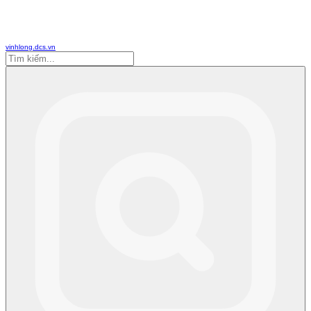
vinhlong.dcs.vn