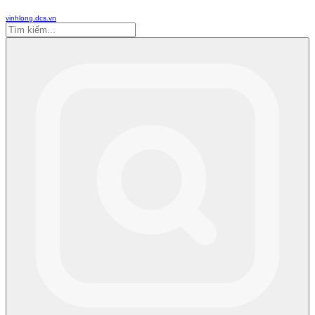
vinhlong.dcs.vn