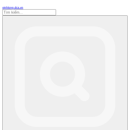
vinhlong.dcs.vn