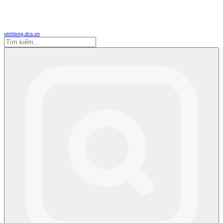
vinhlong.dcs.vn