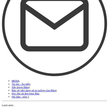
MEDIA
Tin tức - Sự kiện
Xây dựng Đảng
Bảo vệ nền tảng và tư tưởng của Đảng
Học tập và làm theo Bác
Hỏi đáp - góp ý
Lượt xem: