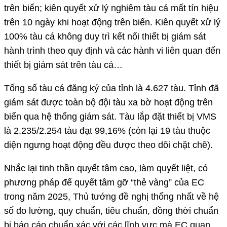
trên biển; kiên quyết xử lý nghiêm tàu cá mất tín hiệu
trên 10 ngày khi hoạt động trên biển. Kiên quyết xử lý
100% tàu cá không duy trì kết nối thiết bị giám sát
hành trình theo quy định và các hành vi liên quan đến
thiết bị giám sát trên tàu cá…
Tổng số tàu cá đăng ký của tỉnh là 4.627 tàu. Tỉnh đã
giám sát được toàn bộ đội tàu xa bờ hoạt động trên
biển qua hệ thống giám sát. Tàu lắp đặt thiết bị VMS
là 2.235/2.254 tàu đạt 99,16% (còn lại 19 tàu thuộc
diện ngưng hoạt động đều được theo dõi chặt chẽ).
Nhắc lại tinh thần quyết tâm cao, làm quyết liệt, có
phương pháp để quyết tâm gỡ “thẻ vàng” của EC
trong năm 2025, Thủ tướng đề nghị thống nhất về hệ
số đo lường, quy chuẩn, tiêu chuẩn, đồng thời chuẩn
bị báo cáo chuẩn xác với các lĩnh vực mà EC quan