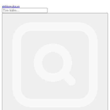
vinhlong.dcs.vn