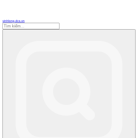
vinhlong.dcs.vn