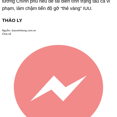
tướng Chính phủ nếu để tái diễn tình trạng tàu cá vi
phạm, làm chậm tiến độ gỡ “thẻ vàng” IUU.
THẢO LY
Nguồn:
baovinhlong.com.vn
Chia sẻ