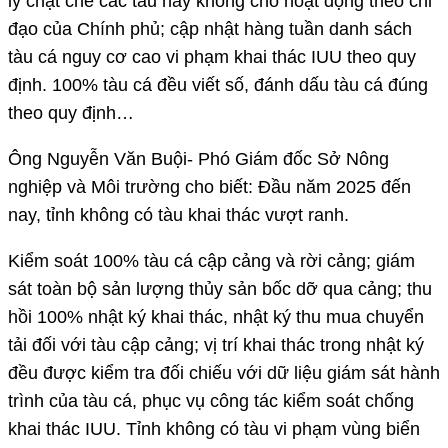
lý chặt chẽ các tàu này không cho hoạt động theo chỉ
đạo của Chính phủ; cập nhật hàng tuần danh sách
tàu cá nguy cơ cao vi phạm khai thác IUU theo quy
định. 100% tàu cá đều viết số, đánh dấu tàu cá đúng
theo quy định…
Ông Nguyễn Văn Buội- Phó Giám đốc Sở Nông
nghiệp và Môi trường cho biết: Đầu năm 2025 đến
nay, tỉnh không có tàu khai thác vượt ranh.
Kiểm soát 100% tàu cá cập cảng và rời cảng; giám
sát toàn bộ sản lượng thủy sản bốc dỡ qua cảng; thu
hồi 100% nhật ký khai thác, nhật ký thu mua chuyển
tải đối với tàu cập cảng; vị trí khai thác trong nhật ký
đều được kiểm tra đối chiếu với dữ liệu giám sát hành
trình của tàu cá, phục vụ công tác kiểm soát chống
khai thác IUU. Tỉnh không có tàu vi phạm vùng biển