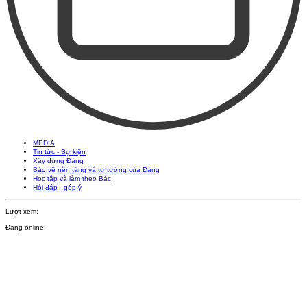
MEDIA
Tin tức - Sự kiện
Xây dựng Đảng
Bảo vệ nền tảng và tư tưởng của Đảng
Học tập và làm theo Bác
Hỏi đáp - góp ý
Lượt xem:
Đang online: