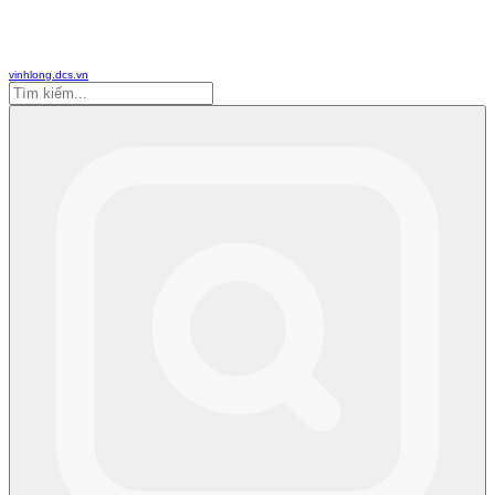
vinhlong.dcs.vn