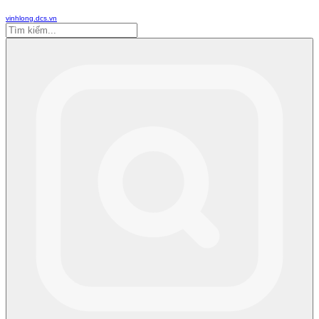
vinhlong.dcs.vn