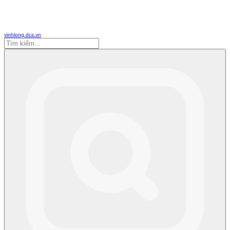
vinhlong.dcs.vn