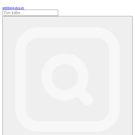
vinhlong.dcs.vn