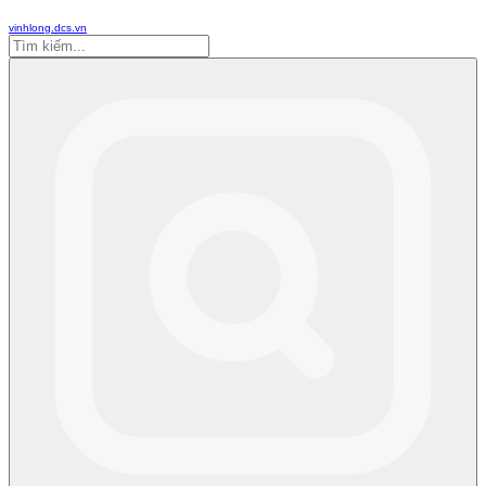
vinhlong.dcs.vn