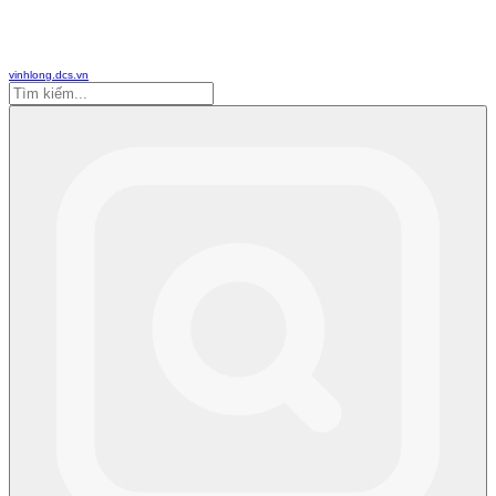
vinhlong.dcs.vn