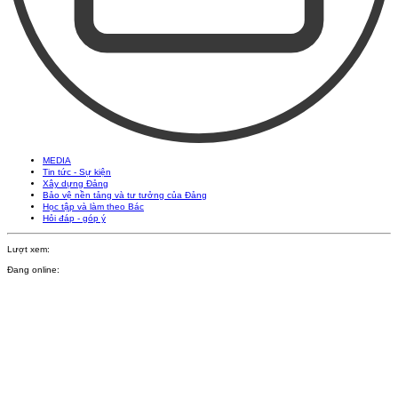
MEDIA
Tin tức - Sự kiện
Xây dựng Đảng
Bảo vệ nền tảng và tư tưởng của Đảng
Học tập và làm theo Bác
Hỏi đáp - góp ý
Lượt xem:
Đang online: