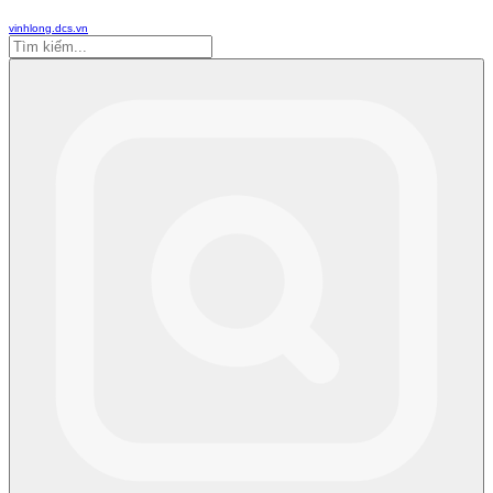
vinhlong.dcs.vn