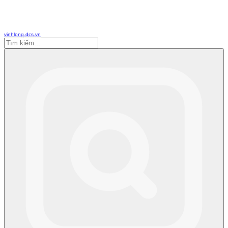
vinhlong.dcs.vn