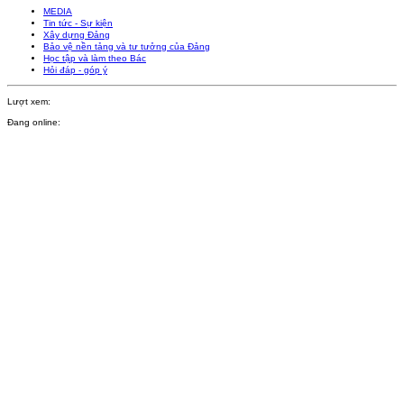
MEDIA
Tin tức - Sự kiện
Xây dựng Đảng
Bảo vệ nền tảng và tư tưởng của Đảng
Học tập và làm theo Bác
Hỏi đáp - góp ý
Lượt xem:
Đang online: