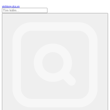
vinhlong.dcs.vn