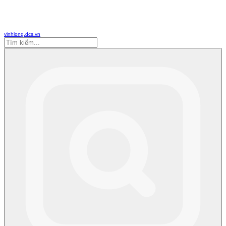
vinhlong.dcs.vn