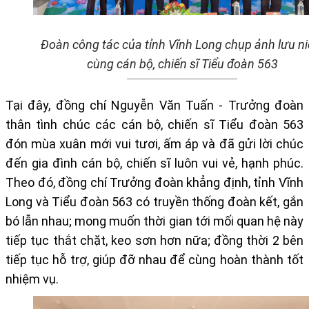
Đ
oàn công tác của
tỉnh Vĩnh Long chụp ảnh lưu n
cùng
cán bộ, chiến sĩ
Tiểu đoàn 563
Tại đây,
đồng chí Nguyễn Văn Tuấn
-
Trưởng đoàn
thân tình
chúc các cán bộ, chiến sĩ Tiểu đoàn 563
đón mùa xuân mới vui tươi, ấm áp
và
đã gửi lời chúc
đến
gia đình
cán bộ, chiến sĩ
luôn vui vẻ, hạnh phúc.
Theo đó, đồng chí Trưởng đoàn
khẳng định
,
tỉnh Vĩnh
Long và Tiểu đoàn 563 có truyền thống đoàn kết, gắn
bó lẫn nhau; mong muốn thời gian tới mối quan hệ này
tiếp tục thắt chặ
t
, keo sơn hơn nữa; đồng thời 2 bên
tiếp tục hỗ trợ, giúp đỡ nhau để cùng hoàn thành tốt
nhiệm vụ.