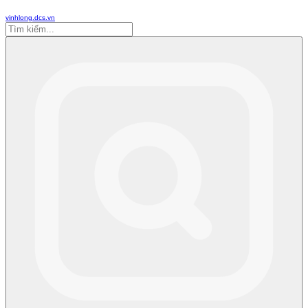
vinhlong.dcs.vn