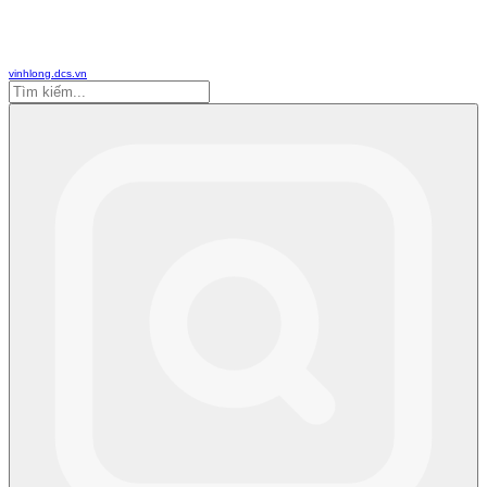
vinhlong.dcs.vn