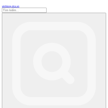
vinhlong.dcs.vn