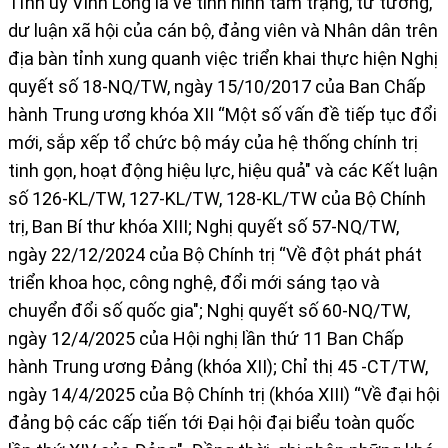
Tỉnh ủy Vĩnh Long là về tình hình tâm trạng, tư tưởng,
dư luận xã hội của cán bộ, đảng viên và Nhân dân trên
địa bàn tỉnh xung quanh việc triển khai thực hiện Nghị
quyết số 18-NQ/TW, ngày 15/10/2017 của Ban Chấp
hành Trung ương khóa XII “Một số vấn đề tiếp tục đổi
mới, sắp xếp tổ chức bộ máy của hệ thống chính trị
tinh gọn, hoạt động hiệu lực, hiệu quả" và các Kết luận
số 126-KL/TW, 127-KL/TW, 128-KL/TW của Bộ Chính
trị, Ban Bí thư khóa XIII; Nghị quyết số 57-NQ/TW,
ngày 22/12/2024 của Bộ Chính trị “Về đột phát phát
triển khoa học, công nghệ, đổi mới sáng tạo và
chuyển đổi số quốc gia"; Nghị quyết số 60-NQ/TW,
ngày 12/4/2025 của Hội nghị lần thứ 11 Ban Chấp
hành Trung ương Đảng (khóa XII); Chỉ thị 45 -CT/TW,
ngày 14/4/2025 của Bộ Chính trị (khóa XIII) “Về đại hội
đảng bộ các cấp tiến tới Đại hội đại biểu toàn quốc