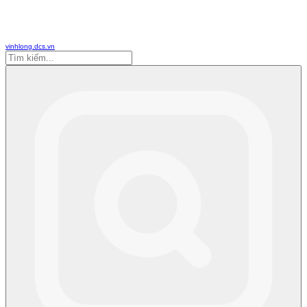
vinhlong.dcs.vn