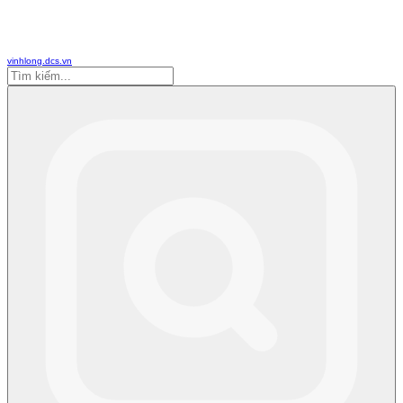
vinhlong.dcs.vn