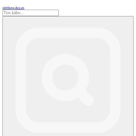
vinhlong.dcs.vn