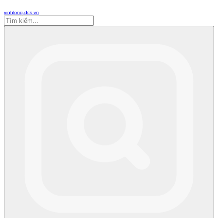
vinhlong.dcs.vn