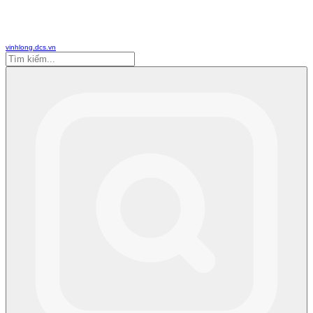
vinhlong.dcs.vn